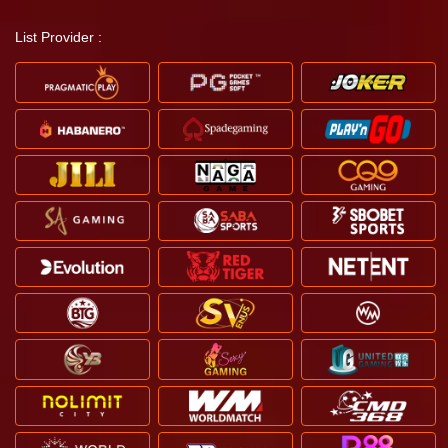
List Provider :