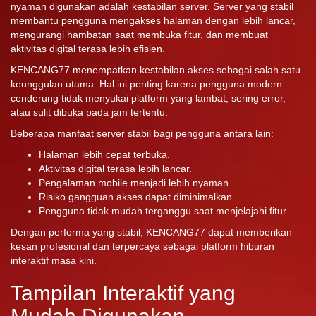
nyaman digunakan adalah kestabilan server. Server yang stabil
membantu pengguna mengakses halaman dengan lebih lancar,
mengurangi hambatan saat membuka fitur, dan membuat
aktivitas digital terasa lebih efisien.
KENCANG77 menempatkan kestabilan akses sebagai salah satu
keunggulan utama. Hal ini penting karena pengguna modern
cenderung tidak menyukai platform yang lambat, sering error,
atau sulit dibuka pada jam tertentu.
Beberapa manfaat server stabil bagi pengguna antara lain:
Halaman lebih cepat terbuka.
Aktivitas digital terasa lebih lancar.
Pengalaman mobile menjadi lebih nyaman.
Risiko gangguan akses dapat diminimalkan.
Pengguna tidak mudah terganggu saat menjelajahi fitur.
Dengan performa yang stabil, KENCANG77 dapat memberikan
kesan profesional dan terpercaya sebagai platform hiburan
interaktif masa kini.
Tampilan Interaktif yang