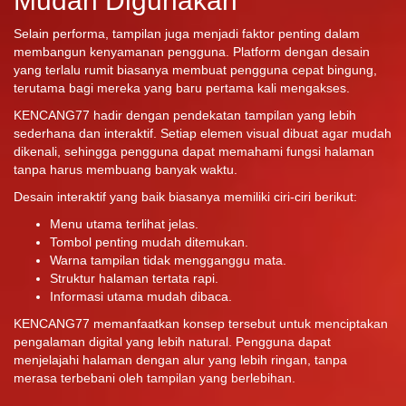
Mudah Digunakan
Selain performa, tampilan juga menjadi faktor penting dalam
membangun kenyamanan pengguna. Platform dengan desain
yang terlalu rumit biasanya membuat pengguna cepat bingung,
terutama bagi mereka yang baru pertama kali mengakses.
KENCANG77 hadir dengan pendekatan tampilan yang lebih
sederhana dan interaktif. Setiap elemen visual dibuat agar mudah
dikenali, sehingga pengguna dapat memahami fungsi halaman
tanpa harus membuang banyak waktu.
Desain interaktif yang baik biasanya memiliki ciri-ciri berikut:
Menu utama terlihat jelas.
Tombol penting mudah ditemukan.
Warna tampilan tidak mengganggu mata.
Struktur halaman tertata rapi.
Informasi utama mudah dibaca.
KENCANG77 memanfaatkan konsep tersebut untuk menciptakan
pengalaman digital yang lebih natural. Pengguna dapat
menjelajahi halaman dengan alur yang lebih ringan, tanpa
merasa terbebani oleh tampilan yang berlebihan.