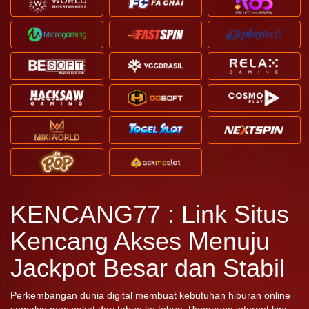
KENCANG77 : Link Situs
Kencang Akses Menuju
Jackpot Besar dan Stabil
Perkembangan dunia digital membuat kebutuhan hiburan online
semakin meningkat dari tahun ke tahun. Pengguna internet kini