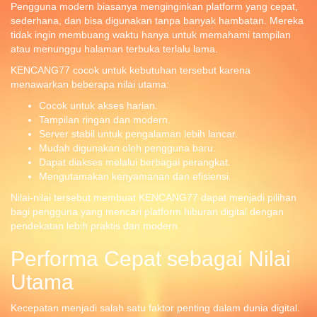
Pengguna modern biasanya menginginkan platform yang cepat,
sederhana, dan bisa digunakan tanpa banyak hambatan. Mereka
tidak ingin membuang waktu hanya untuk memahami tampilan
atau menunggu halaman terbuka terlalu lama.
KENCANG77 cocok untuk kebutuhan tersebut karena
menawarkan beberapa nilai utama:
Cocok untuk akses harian.
Tampilan ringan dan modern.
Server stabil untuk pengalaman lebih lancar.
Mudah digunakan oleh pengguna baru.
Dapat diakses melalui berbagai perangkat.
Mengutamakan kenyamanan dan efisiensi.
Nilai-nilai tersebut membuat KENCANG77 dapat menjadi pilihan
bagi pengguna yang mencari platform hiburan digital dengan
pendekatan lebih praktis dan modern.
Performa Cepat sebagai Nilai
Utama
Kecepatan menjadi salah satu faktor penting dalam dunia digital.