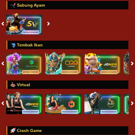
Sabung Ayam
Tembak Ikan
Virtual
Crash Game