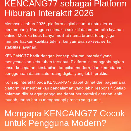
KENCANG77 sebagai Platform
Hiburan Interaktif 2026
Memasuki tahun 2026, platform digital dituntut untuk terus
berkembang. Pengguna semakin selektif dalam memilih layanan
online. Mereka tidak hanya melihat nama brand, tetapi juga
memperhatikan kualitas teknis, kenyamanan akses, serta
stabilitas layanan.
KENCANG77 hadir dengan konsep hiburan interaktif yang
menyesuaikan kebutuhan tersebut. Platform ini menggabungkan
unsur kecepatan, kestabilan, tampilan modern, dan kemudahan
penggunaan dalam satu ruang digital yang lebih praktis.
Konsep interaktif pada KENCANG77 dapat dilihat dari bagaimana
platform ini memberikan pengalaman yang lebih responsif. Setiap
halaman dibuat agar pengguna dapat berinteraksi dengan lebih
mudah, tanpa harus menghadapi proses yang rumit.
Mengapa KENCANG77 Cocok
untuk Pengguna Modern?