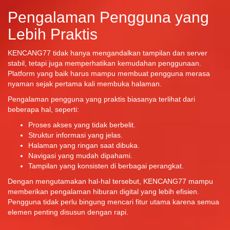
Pengalaman Pengguna yang
Lebih Praktis
KENCANG77 tidak hanya mengandalkan tampilan dan server
stabil, tetapi juga memperhatikan kemudahan penggunaan.
Platform yang baik harus mampu membuat pengguna merasa
nyaman sejak pertama kali membuka halaman.
Pengalaman pengguna yang praktis biasanya terlihat dari
beberapa hal, seperti:
Proses akses yang tidak berbelit.
Struktur informasi yang jelas.
Halaman yang ringan saat dibuka.
Navigasi yang mudah dipahami.
Tampilan yang konsisten di berbagai perangkat.
Dengan mengutamakan hal-hal tersebut, KENCANG77 mampu
memberikan pengalaman hiburan digital yang lebih efisien.
Pengguna tidak perlu bingung mencari fitur utama karena semua
elemen penting disusun dengan rapi.