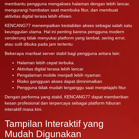
membantu pengguna mengakses halaman dengan lebih lancar,
mengurangi hambatan saat membuka fitur, dan membuat
aktivitas digital terasa lebih efisien.
KENCANG77 menempatkan kestabilan akses sebagai salah satu
keunggulan utama. Hal ini penting karena pengguna modern
cenderung tidak menyukai platform yang lambat, sering error,
atau sulit dibuka pada jam tertentu.
Beberapa manfaat server stabil bagi pengguna antara lain:
Halaman lebih cepat terbuka.
Aktivitas digital terasa lebih lancar.
Pengalaman mobile menjadi lebih nyaman.
Risiko gangguan akses dapat diminimalkan.
Pengguna tidak mudah terganggu saat menjelajahi fitur.
Dengan performa yang stabil, KENCANG77 dapat memberikan
kesan profesional dan terpercaya sebagai platform hiburan
interaktif masa kini.
Tampilan Interaktif yang
Mudah Digunakan