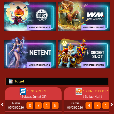
Togel
SINGAPORE
SYDNEY POOLS
(Selasa, Jumat Off)
( Setiap Hari )
Rabu
Kamis
0
7
1
5
4
8
1
05/08/2026
06/08/2026