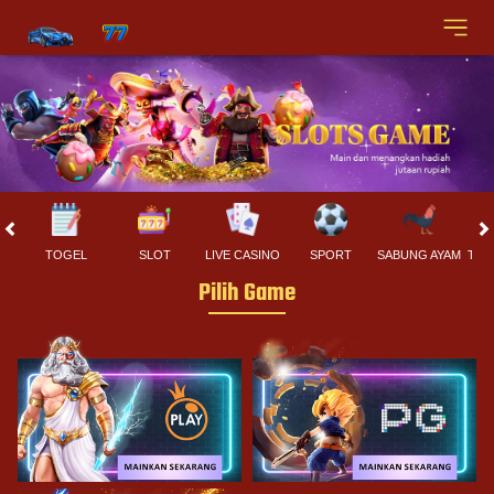
TOGEL
SLOT
LIVE CASINO
SPORT
SABUNG AYAM
TEM
Pilih Game