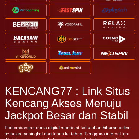
KENCANG77 : Link Situs
Kencang Akses Menuju
Jackpot Besar dan Stabil
Perkembangan dunia digital membuat kebutuhan hiburan online
semakin meningkat dari tahun ke tahun. Pengguna internet kini