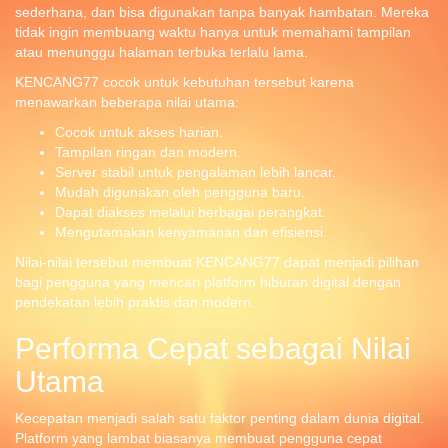
sederhana, dan bisa digunakan tanpa banyak hambatan. Mereka
tidak ingin membuang waktu hanya untuk memahami tampilan
atau menunggu halaman terbuka terlalu lama.
KENCANG77 cocok untuk kebutuhan tersebut karena
menawarkan beberapa nilai utama:
Cocok untuk akses harian.
Tampilan ringan dan modern.
Server stabil untuk pengalaman lebih lancar.
Mudah digunakan oleh pengguna baru.
Dapat diakses melalui berbagai perangkat.
Mengutamakan kenyamanan dan efisiensi.
Nilai-nilai tersebut membuat KENCANG77 dapat menjadi pilihan
bagi pengguna yang mencari platform hiburan digital dengan
pendekatan lebih praktis dan modern.
Performa Cepat sebagai Nilai
Utama
Kecepatan menjadi salah satu faktor penting dalam dunia digital.
Platform yang lambat biasanya membuat pengguna cepat