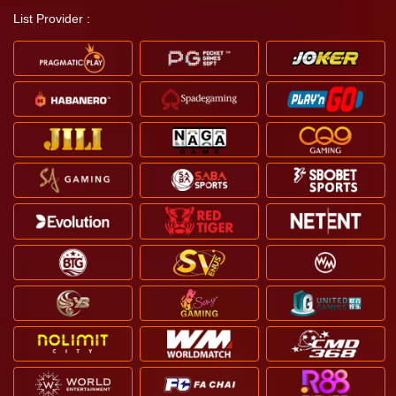
List Provider :