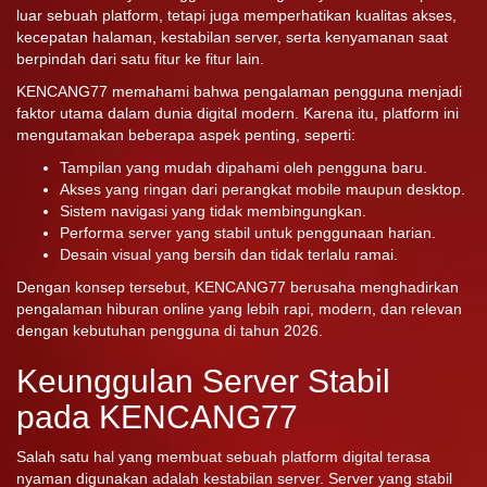
luar sebuah platform, tetapi juga memperhatikan kualitas akses,
kecepatan halaman, kestabilan server, serta kenyamanan saat
berpindah dari satu fitur ke fitur lain.
KENCANG77 memahami bahwa pengalaman pengguna menjadi
faktor utama dalam dunia digital modern. Karena itu, platform ini
mengutamakan beberapa aspek penting, seperti:
Tampilan yang mudah dipahami oleh pengguna baru.
Akses yang ringan dari perangkat mobile maupun desktop.
Sistem navigasi yang tidak membingungkan.
Performa server yang stabil untuk penggunaan harian.
Desain visual yang bersih dan tidak terlalu ramai.
Dengan konsep tersebut, KENCANG77 berusaha menghadirkan
pengalaman hiburan online yang lebih rapi, modern, dan relevan
dengan kebutuhan pengguna di tahun 2026.
Keunggulan Server Stabil
pada KENCANG77
Salah satu hal yang membuat sebuah platform digital terasa
nyaman digunakan adalah kestabilan server. Server yang stabil