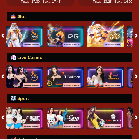
Tutup: 17:30 | Buka: 17:45
Tutup: 13:25 | Buka: 14:00
Slot
Live Casino
Sport