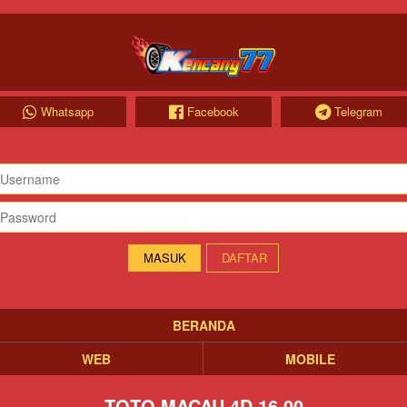
Whatsapp
Facebook
Telegram
DAFTAR
BERANDA
WEB
MOBILE
TOTO MACAU 4D 16.00