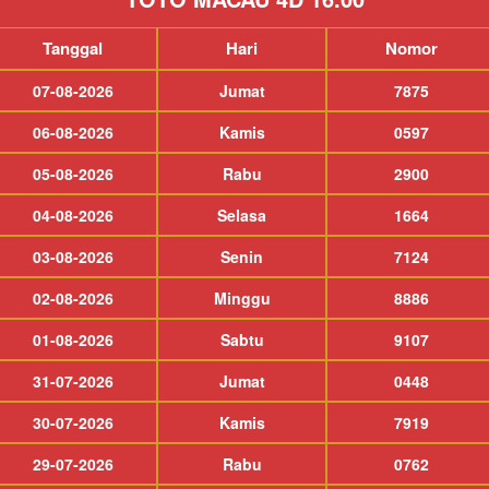
Tanggal
Hari
Nomor
07-08-2026
Jumat
7875
06-08-2026
Kamis
0597
05-08-2026
Rabu
2900
04-08-2026
Selasa
1664
03-08-2026
Senin
7124
02-08-2026
Minggu
8886
01-08-2026
Sabtu
9107
31-07-2026
Jumat
0448
30-07-2026
Kamis
7919
29-07-2026
Rabu
0762